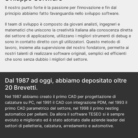
Il nostro punto forte è la passione per l’innovazione e fin dal
principio abbiamo fatto l’avanguardia nello sviluppo software.
Il team di sviluppo è composto da giovani analisti, ingegneri e
matematici che uniscono la creatività italiana alla conoscenza diretta
dei settore di applicazione, utilizzano i migliori strumenti di debug e
sono in contatto diretto con gli utilizzatori. Questo metodo di
lavoro, insieme alla supervisione del nostro fondatore, permette ai
nostri talenti di realizzare software originali, semplici ed efficienti
che sono senza dubbio i migliori del settore.
Dal 1987 ad oggi, abbiamo depositato oltre
20 Brevetti.
Nel 1987 abbiamo creato il primo CAD per progettazione di
calzature su PC, nel 1991 il CAD con integrazione PDM, nel 1993 il
primo CAD parametrico del settore, nel 1998 il primo nesting
automatico per pellami. Da allora il software TESEO si è sempre
evoluto e migliorato ed è stato adottato dalle aziende leader dei
settori di pelletteria, calzatura, arredamento e automotive.