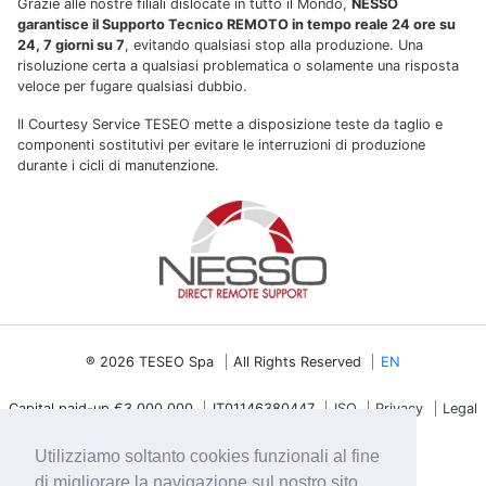
Grazie alle nostre filiali dislocate in tutto il Mondo,
NESSO
garantisce il Supporto Tecnico REMOTO in tempo reale 24 ore su
24, 7 giorni su 7
, evitando qualsiasi stop alla produzione. Una
risoluzione certa a qualsiasi problematica o solamente una risposta
veloce per fugare qualsiasi dubbio.
Il Courtesy Service TESEO mette a disposizione teste da taglio e
componenti sostitutivi per evitare le interruzioni di produzione
durante i cicli di manutenzione.
® 2026 TESEO Spa
All Rights Reserved
EN
Capital paid-up €3.000.000
IT01146380447
ISO
Privacy
Legal
Information
Corporate Ethics
Utilizziamo soltanto cookies funzionali al fine
di migliorare la navigazione sul nostro sito.